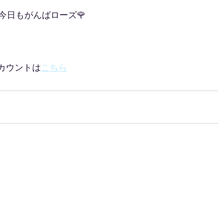
今日もがんばローズ🌹
式アカウントは
こちら