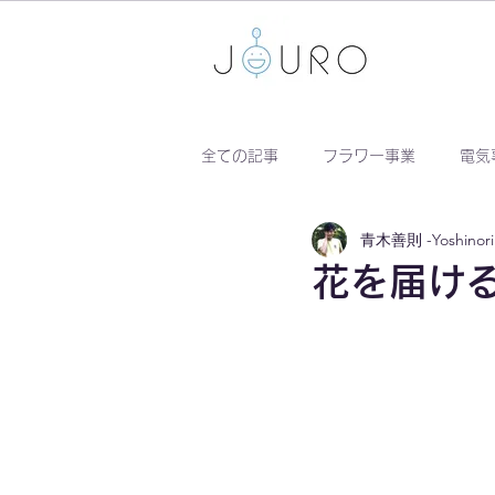
全ての記事
フラワー事業
電気
青木善則 -Yoshinori 
花を届け