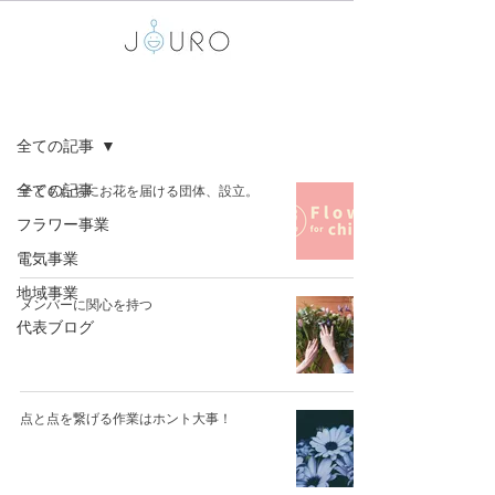
BLOG
全ての記事
全ての記事
子どもたちにお花を届ける団体、設立。
フラワー事業
電気事業
地域事業
メンバーに関心を持つ
代表ブログ
点と点を繋げる作業はホント大事！