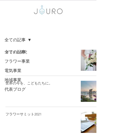
BLOG
全ての記事
全ての記事
ギフトの研究
フラワー事業
電気事業
地域事業
世界の今を、こどもたちに。
代表ブログ
フラワーサミット2021