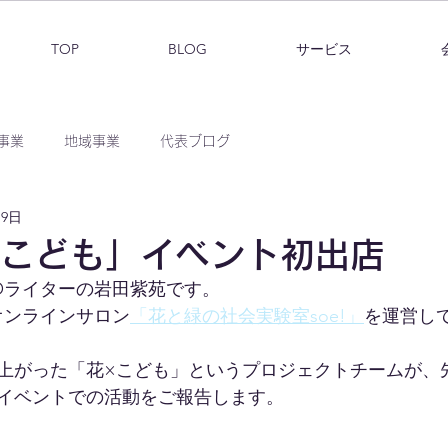
TOP
BLOG
サービス
事業
地域事業
代表ブログ
月9日
花×こども」イベント初出店
ROライターの岩田紫苑です。
オンラインサロン
「花と緑の社会実験室soe!」
を運営し
上がった「花×こども」というプロジェクトチームが、
イベントでの活動をご報告します。