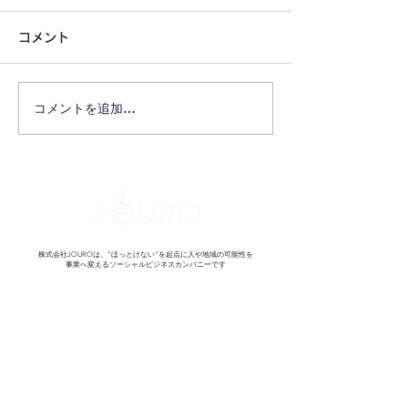
コメント
コメントを追加…
そこがネックで提案でき
業界を勝手に代
ていないなら、もったい
理戦争
ない！
株式会社JOUROは、"ほっとけない"を起点に人や地域の可能性を
事業へ変えるソーシャルビジネスカンパニーです
祝いの文化
HANAMUKE for biz
めぐる電気プロジェクト
エネルギーの民主化
防げたはずの損失
信州・挑戦者の図書室