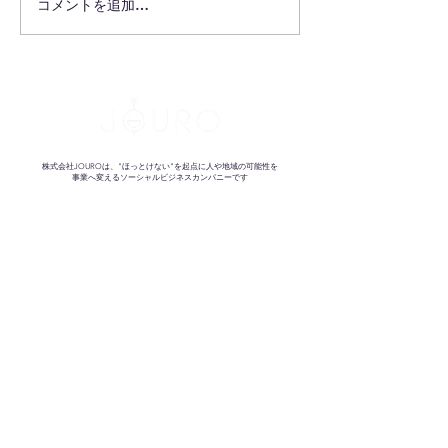
コメントを追加…
そこがネックで提案でき
業界を勝手に代
ていないなら、もったい
理戦争
ない！
株式会社JOUROは、"ほっとけない"を起点に人や地域の可能性を
事業へ変えるソーシャルビジネスカンパニーです
祝いの文化
HANAMUKE for biz
めぐる電気プロジェクト
エネルギーの民主化
防げたはずの損失
信州・挑戦者の図書室
循環型社会
STEMN
子どもの情操教育
Flowers for children
地域課題
KANPAI for 千曲市