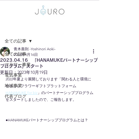
記事
全ての記事
青木善則 -Yoshinori Aoki-
全ての記事
2023年4月16日
2023.04.16 「HANAMUKEパートナーシップ
フラワー事業
プログラム」スタート
更新日：
2023年10月19日
電気事業
2022年夏より展開しております「関わる人と環境に
地域事業
やさしいフラワーギフトプラットフォーム 
HANAMUKE for biz
」のパートナーシッププログラム
代表ブログ
をスタートしましたので、ご報告します。
●HANAMUKEパートナーシッププログラムとは？