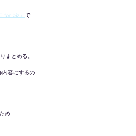
for biz」
で
、とりまとめる。
飾内容にするの
ため