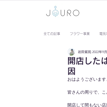
全ての記事
フラワー事業
電気
岩田紫苑
2022年9
開店した
因
おはようございます、
皆さんの周りで、こ
開店して間もない店