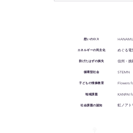
電力業界的に大きなニュース
HANAMUKE
想いのロス
めぐる電
エネルギーの民主化
信州・挑
防げたはずの損失
STEMN
循環型社会
Flowers f
子どもの情操教育
KANPAI 
地域課題
虹ノアト
社会課題の認知