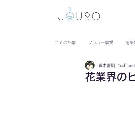
全ての記事
フラワー事業
電気
青木善則 -Yoshinori 
花業界の