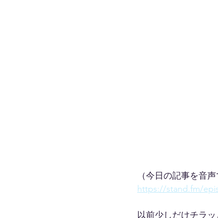
（今日の記事を音声
https://stand.fm/ep
以前少しだけチラッ