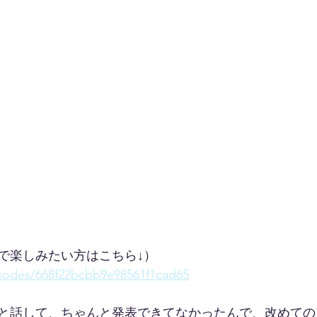
で楽しみたい方はこちら↓）
isodes/668f22bcbb9e98561f1cad65
と話して、ちゃんと発表できてなかったんで、改めての