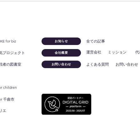
そこがネックで提案できてい
業界
ないなら、もったいない！
争
 for biz
全ての記事
お知らせ
運営会社
ミッション
代
気プロジェクト
会社概要
戦者の図書室
よくある質問
お問い合わせ
お問い合わせ
or children
for 千曲市
リエ