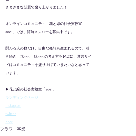
さまざまな話題で盛り上がりました！
オンラインコミュニティ「花と緑の社会実験室
soe!」では、随時メンバーを募集中です。
関わる人の数だけ、自由な発想も生まれるので、引
き続き、花×○○、緑×○○の考え方を起点に、運営サイ
ドはコミュニティを盛り上げていきたいなと思って
います。
▶花と緑の社会実験室「soe!」
ランディングページ
Instagram
twitter
note
フラワー事業