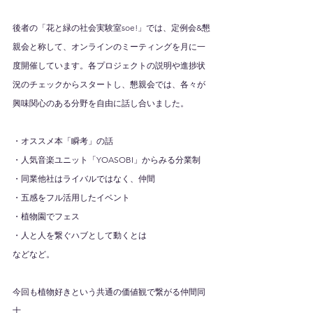
後者の「花と緑の社会実験室soe!」では、定例会&懇
親会と称して、オンラインのミーティングを月に一
度開催しています。各プロジェクトの説明や進捗状
況のチェックからスタートし、懇親会では、各々が
興味関心のある分野を自由に話し合いました。
・オススメ本「瞬考」の話
・人気音楽ユニット「YOASOBI」からみる分業制
・同業他社はライバルではなく、仲間
・五感をフル活用したイベント
・植物園でフェス
・人と人を繋ぐハブとして動くとは
などなど。
今回も植物好きという共通の価値観で繋がる仲間同
士