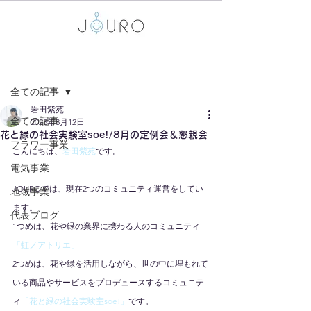
記事
全ての記事
岩田紫苑
全ての記事
2023年8月12日
花と緑の社会実験室soe!/8月の定例会＆懇親会
フラワー事業
こんにちは、
岩田紫苑
です。
電気事業
JOUROでは、現在2つのコミュニティ運営をしてい
地域事業
ます。
代表ブログ
1つめは、花や緑の業界に携わる人のコミュニティ
「虹ノアトリエ」
2つめは、花や緑を活用しながら、世の中に埋もれて
いる商品やサービスをプロデュースするコミュニテ
ィ
「花と緑の社会実験室soe!」
です。