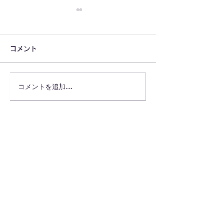
コメント
コメントを追加…
業界を勝手に代表した代
理屈で届いてい
理戦争
もうとっくに届
はず！
株式会社JOUROは、"ほっとけない"を起点に人や地域の可能性を
事業へ変えるソーシャルビジネスカンパニーです
祝いの文化
HANAMUKE for biz
めぐる電気プロジェクト
エネルギーの民主化