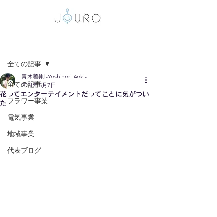
記事
全ての記事
青木善則 -Yoshinori Aoki-
全ての記事
2021年5月7日
花ってエンターテイメントだってことに気がつい
フラワー事業
た
電気事業
地域事業
代表ブログ