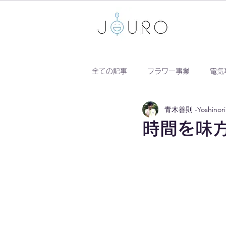
全ての記事
フラワー事業
電気
青木善則 -Yoshinori 
時間を味