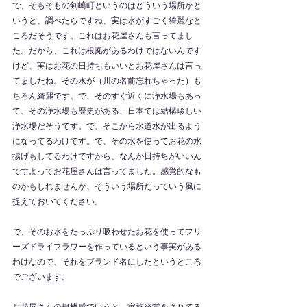
で、そもそもの剣崎町というのはどういう場所かと
いうと、調べたらですね、実は水がすごく綺麗なと
ころだそうです。これはお花屋さんも言ってまし
た。だから、これは根拠があるわけではないんです
けど、実はお花の日持ちもいいとお花屋さんは言っ
てましたね。その水が（川の名前忘れちゃった）も
ちろん綺麗です。で、そのすぐ近くに浄水場もあっ
て、その浄水場も歴史がある、日本では結構珍しい
浄水場だそうです。で、そこから水道水が出るよう
になってるわけです。で、その水を使ってお花の水
揚げもしてるわけですから、なんか日持ちがいいん
ですよってお花屋さんは言ってました。感覚的なも
のかもしれませんが、そういう場所だっていう風に
捉えておいてください。
で、そのお水をたっぷり吸わせたお花を使ってフリ
ーズドライフラワーを作っているという事実がある
わけなので、それをブランド名にしたというところ
でございます。
お花屋さんの規模感でいうと、家族経営をされてる