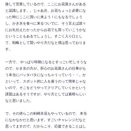
接して営業しているので、ここにお花屋さんがある
と認識します。。じゃあ次、お花ちょっと必要にな
った時にここに買いに来よう！にもなるでしょう
し、かき氷を食べに来るついでに、そう言えば誰々
にお礼伝えたかったからお花でも買っていこうかな
ということもあるでしょうし。すごく入り口とし
て、戦略として賢いやり方だなと僕は思っておりま
す。
一方で、 やっぱり時期になるとすっごい忙しそうな
ので、かき氷の方が。肝心のお花屋さんの仕事がも
う本当にバッタバタになっちゃうっていう・・。か
といって、スポット的に人を雇うのって簡単じゃな
いので、そこをどうやってクリアしていくかという
課題はあるそうですが、やり方としては素晴らしい
なと思いました。
で、その傍らこの剣崎氷花もやっているので、 本当
になかなかだと思います。すごいチャレンジだなと
思ってますので、だからこそ、応援できることはし