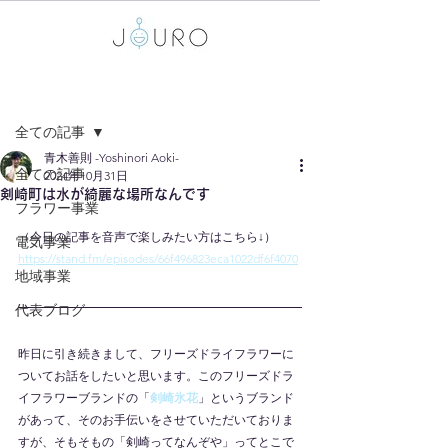
記事
全ての記事
青木善則 -Yoshinori Aoki-
全ての記事
2024年10月31日
剣崎町は水が綺麗な場所なんです
フラワー事業
（今日の記事を音声で楽しみたい方はこちら↓）
電気事業
https://stand.fm/episodes/66f496823eca1022df6f4070
地域事業
代表ブログ
昨日に引き続きまして、フリーズドライフラワーに
ついてお話をしたいと思います。このフリーズドラ
イフラワーブランドの「
剣崎氷花
」というブランド
があって、そのお手伝いをさせていただいておりま
すが、そもそもの「剣崎ってなんぞや」ってとこで