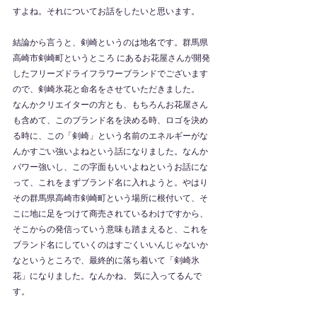
すよね。それについてお話をしたいと思います。
結論から言うと、剣崎というのは地名です。群馬県
高崎市剣崎町というところ にあるお花屋さんが開発
したフリーズドライフラワーブランドでございます
ので、剣崎氷花と命名をさせていただきました。
なんかクリエイターの方とも、もちろんお花屋さん
も含めて、このブランド名を決める時、ロゴを決め
る時に、この「剣崎」という名前のエネルギーがな
んかすごい強いよねという話になりました。なんか
パワー強いし、この字面もいいよねというお話にな
って、これをまずブランド名に入れようと。やはり
その群馬県高崎市剣崎町という場所に根付いて、そ
こに地に足をつけて商売されているわけですから、
そこからの発信っていう意味も踏まえると、これを
ブランド名にしていくのはすごくいいんじゃないか
なというところで、最終的に落ち着いて「剣崎氷
花」になりました。なんかね、 気に入ってるんで
す。