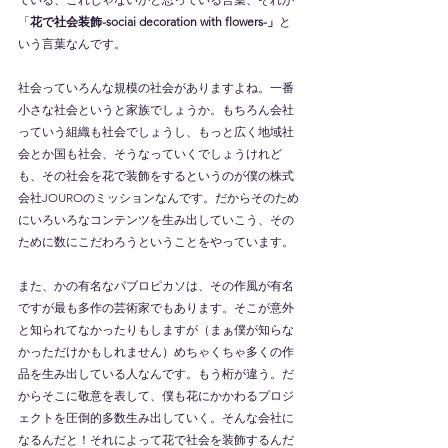
「
花で社会装飾-sociai decoration with flowers-」
と
いう言葉なんです。
社会っていろんな規模の社会がありますよね。一番
小さな社会というと家族でしょうか。もちろん会社
っていう組織も社会でしょうし、もっと広く地域社
会とか国も社会、そうなっていくでしょうけれど
も、その社会を花で装飾をするというのが僕の株式
会社JOUROのミッションなんです。だからそのため
にいろいろなコンテンツを生み出していこう、その
ために数にこだわろうということをやっています。
また、かの有名なパブロピカソは、その作風が有名
ですが最も多作の芸術家でもあります。そこが意外
と知られてなかったりもしますが（まぁ僕が知らな
かっただけかもしれません）めちゃくちゃ多くの作
品を生み出している人なんです。もう桁が違う。だ
からそこに敬意を表して、僕も花にかかわるプロジ
ェクトを圧倒的多数生み出していく。そんな会社に
なるんだと！それによって花で社会を装飾するんだ