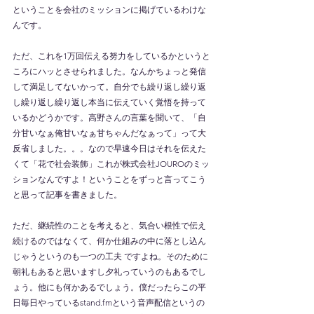
ということを会社のミッションに掲げているわけな
んです。
ただ、これを1万回伝える努力をしているかというと
ころにハッとさせられました。なんかちょっと発信
して満足してないかって。自分でも繰り返し繰り返
し繰り返し繰り返し本当に伝えていく覚悟を持って
いるかどうかです。高野さんの言葉を聞いて、「自
分甘いなぁ俺甘いなぁ甘ちゃんだなぁって」って大
反省しました。。。なので早速今日はそれを伝えた
くて「花で社会装飾」これが株式会社JOUROのミッ
ションなんですよ！ということをずっと言ってこう
と思って記事を書きました。
ただ、継続性のことを考えると、気合い根性で伝え
続けるのではなくて、何か仕組みの中に落とし込ん
じゃうというのも一つの工夫 ですよね。そのために
朝礼もあると思いますし夕礼っていうのもあるでし
ょう。他にも何かあるでしょう。僕だったらこの平
日毎日やっているstand.fmという音声配信というの