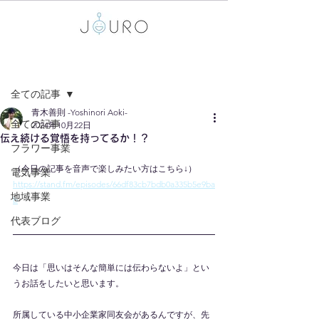
記事
全ての記事
青木善則 -Yoshinori Aoki-
全ての記事
2024年10月22日
伝え続ける覚悟を持ってるか！？
フラワー事業
（今日の記事を音声で楽しみたい方はこちら↓）
電気事業
https://stand.fm/episodes/66df83cb7bdb0a335b5e9ba
地域事業
b
代表ブログ
今日は「思いはそんな簡単には伝わらないよ」とい
うお話をしたいと思います。
所属している中小企業家同友会があるんですが、先