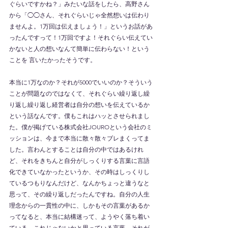
ぐらいですかね？」みたいな話をしたら、高野さん
から「◯◯さん、それぐらいじゃ全然想いは伝わり
ませんよ。1万回は伝えましょう！」というお話があ
ったんですって！1万回ですよ！それぐらい伝えてい
かないと人の想いなんて簡単に伝わらない！という
ことを 言いたかったそうです。
本当に1万なのか？それが5000でいいのか？そういう
ことが問題なのではなくて、それぐらい繰り返し繰
り返し繰り返し経営者は自分の想いを伝えているか
という話なんです。僕もこれはハッとさせられまし
た。僕が掲げている株式会社JOUROという会社のミ
ッションは、今まで本当に散々散々ブレまくってま
した。言わんとすることは自分の中ではあるけれ
ど、それをきちんと自分がしっくりする言葉に言語
化できていなかったというか、その時はしっくりし
ているつもりなんだけど、なんかちょっと違うなと
思って、その繰り返しだったんですね。自分の人生
理念からの一貫性の中に、しかもその言葉があるか
ってなると、本当に結構迷って、ようやく落ち着い
ている、これじゃないかと思っている言葉、それが