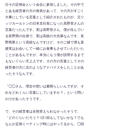
日その定例会という会合に参加しました。その中で
とある経営者の方の発表があって、その方がすごく
大事にしている言葉として紹介されたものが、元リ
ッツカールトンの日本支社長になった高野登さんの
言葉だったんです。実は高野登さん、僕が住んでい
る長野県の出身で、実は高校の大先輩なんです。長
野商業という高校なんですけど、そのご縁で僕も直
接実はお会いして一緒にお食事もさせていただいた
ことがあるんですが、本当にもう僕が説明するまで
もないぐらい天上人です。その方の言葉としてその
経営者の方に次のようなアドバイスをしたことがあ
ったそうなんです。
「◯◯さん、理念や想いは素晴らしいんですが、そ
れをどれくらい言葉にしていますか？」という問い
かけがあったそうです。
で、その経営者は全然答えられなかったそうで、
「どのぐらいだろう？1日1回もしてないかな？でも
なんか定例ミーティング時にはやってるから、◯回