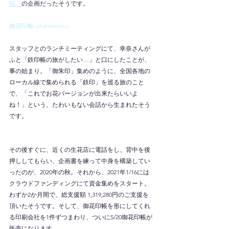
張」
の企画だったそうです。
御花印帳-ohanaincho-
スタッフとのランチミーティングにて、幸奈さんが
ふと「鉄印帳の旅がしたい…」と口にしたことが、
事の始まり。「御朱印」集めのように、全国各地の
ローカル線で集められる「鉄印」を巡る旅のこと
で、「これでお花バージョンが出来たらいいよ
ね！」という、たわいもない会話から生まれたそう
です。
その後すぐに、近くの生花店に電話をし、背中を後
押ししてもらい、企画書を練って中身を構築してい
ったのが、2020年の秋。それから、2021年1/16には
クラウドファンディングにて資金集めをスタート。
わずか2か月間で、総支援額 1,319,280円のご支援を
頂いたそうです。そして、御花印帳を形にしてくれ
る印刷会社を1件ずつまわり、ついに5/20御花印帳が
販売になります。