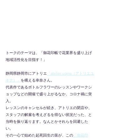
トークのテーマは、「御花印帳で花業界を盛り上げ
地域活性化を目指す！」
静岡県静岡市にアトリエ
「atelier uqina（アトリエユ
キナ）」
を構える幸奈さん。
代表作であるボトルフラワーのレッスンやワークシ
ョップなどの開催で盛り上がるなか、コロナ禍に突
入。
レッスンのキャンセルが続き、アトリエの閉店や、
スタッフの解雇を考えざるを得ない状況だった、と
当時を振り返ります。なんとかそれらを回避した
い。
その一心で始めた起死回生の策が、この
「御花印