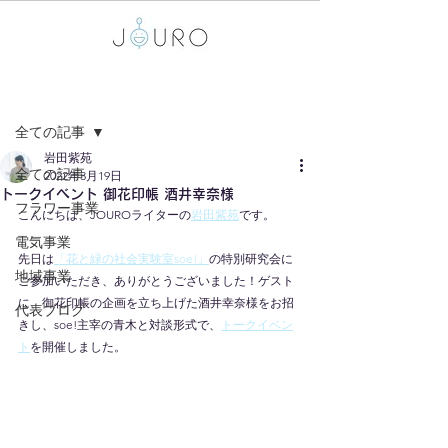
記事
全ての記事
岩田紫苑
全ての記事
2022年3月19日
トークイベント 御花印帳 酒井幸奈様
フラワー事業
こんにちは、JOUROライターの
岩田紫苑
です。
電気事業
先日は
「花と緑の社会実験室soe!」
の特別研究会に
地域事業
ご参加いただき、ありがとうございました！ゲスト
に、御花印帳の企画を立ち上げた酒井幸奈様をお招
代表ブログ
きし、soe!主宰の青木と対談形式で、
トークイベン
ト
を開催しました。