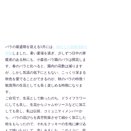
バラの最盛期を迎える5月には、
初めての収穫体験を
開催
しました。暑い夏場を過ぎ、少しずつ日中の寒
暖差のある秋にも、小森谷バラ園のバラは開花しま
す。春のバラと比べると、園内の花数は減ります
が…しかし気温の低下にともない、こっくり深まる
秋色を愛でることができるのが、秋のバラの特徴！
観賞用の生花としても長く楽しめる時期になりま
す。
ご自宅で、生花として飾ったのち、ドライフラワー
にしても良し。生花からジャムやソースなどに加工
しても良し。私は以前、コミュニティメンバーか
ら、バラの花びらを真空乾燥させて細かく加工した
粉をもらったので、それをクッキーの生地に練り込
んで焼いたりして、楽しみました。このように、収