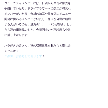
コミュニティメンバーには、日頃から生花の販売を
手掛けていたり、ドライフラワーへの加工が得意な
メンバーがいたり…食材の加工や飲食店のメニュー
開発に携わるメンバーがいたり…様々な分野に精通
する人がいるのも、魅力の1つ。「バラが好き」とい
う共通の価値観のもと、会員同士のバラ談義も非常
に盛り上がります！
バラ好きの皆さん、秋の収穫体験を私たちと楽しみ
ませんか？
ご参加、お待ちしております
！