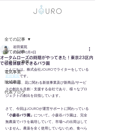
記事
全ての記事
岩田紫苑
全ての記事
2024年10月4日
オータムローズの時期がやってきた！東京23区内
フラワー事業
で収穫体験ができるバラ園
こんにちは。株式会社JOUROでライターをしている
電気事業
岩田紫苑
です。
地域事業
JOUROは、花に関わる新規事業及び新商品/サービ
スの創出を共創・支援する会社であり、様々なプロ
代表ブログ
ジェクトの創出を目指しています。
さて、今回はJOUROが運営サポートに関わっている
「小森谷バラ園」
について。小森谷バラ園は、完全
無農薬でバラを栽培していて、市場への出荷はして
いません。農薬を全く使用していないため、食べら