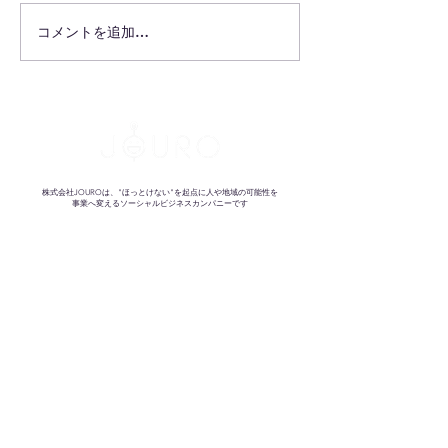
コメントを追加…
そこがネックで提案でき
業界を勝手に代
ていないなら、もったい
理戦争
ない！
株式会社JOUROは、"ほっとけない"を起点に人や地域の可能性を
事業へ変えるソーシャルビジネスカンパニーです
祝いの文化
HANAMUKE for biz
めぐる電気プロジェクト
エネルギーの民主化
防げたはずの損失
信州・挑戦者の図書室
循環型社会
STEMN
子どもの情操教育
Flowers for children
地域課題
KANPAI for 千曲市