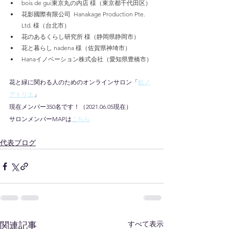
bois de gui東京丸の内店 様（東京都千代田区）
花影國際有限公司  Hanakage Production Pte. 
Ltd. 様（台北市）
花のあるくらし研究所 様（静岡県静岡市）
花と暮らし nadena 様（佐賀県神埼市）
Hanaイノベーション株式会社（愛知県豊橋市）
花と緑に関わる人のためのオンラインサロン「
虹ノ
アトリエ
」
現在メンバー350名です！（2021.06.05現在）
サロンメンバーMAPは
こちら
代表ブログ
すべて表示
関連記事