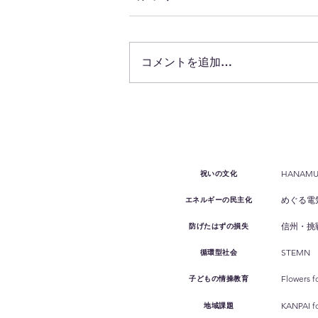
コメントを追加…
電力業界的に大きなニュース
HANAMUKE
祝いの文化
めぐる電
エネルギーの民主化
信州・挑
防げたはずの損失
STEMN
循環型社会
Flowers f
子どもの情操教育
KANPAI 
地域課題