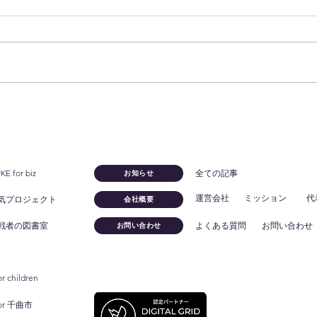
そこがネックで提案できてい
業界
ないなら、もったいない！
争
 for biz
全ての記事
お知らせ
運営会社
ミッション
代
気プロジェクト
会社概要
戦者の図書室
よくある質問
お問い合わせ
お問い合わせ
or children
for 千曲市