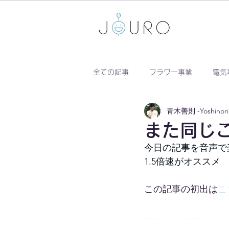
全ての記事
フラワー事業
電気
青木善則 -Yoshinori 
また同じ
今日の記事を音声で
1.5倍速がオススメ
この記事の初出は
こ