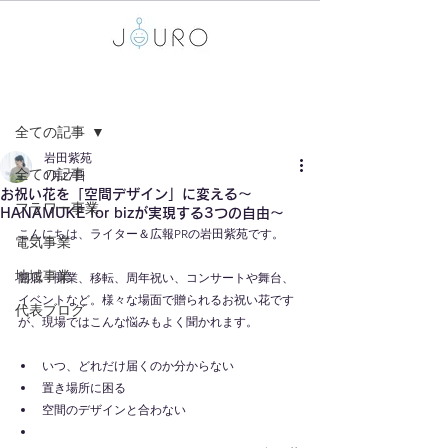
記事
全ての記事
岩田紫苑
全ての記事
1月27日
お祝い花を「空間デザイン」に変える～
フラワー事業
HANAMUKE for bizが実現する3つの自由～
こんにちは、ライター＆広報PRの岩田紫苑です。
電気事業
地域事業
開店・開業、移転、周年祝い、コンサートや舞台、
イベントなど。様々な場面で贈られるお祝い花です
代表ブログ
が、現場ではこんな悩みもよく聞かれます。
いつ、どれだけ届くのか分からない
置き場所に困る
空間のデザインと合わない