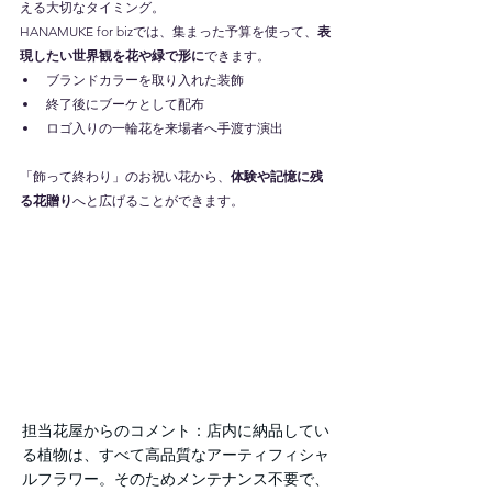
える大切なタイミング。
HANAMUKE for bizでは、集まった予算を使って、
表
現したい世界観を花や緑で形に
できます。
ブランドカラーを取り入れた装飾
終了後にブーケとして配布
ロゴ入りの一輪花を来場者へ手渡す演出
「飾って終わり」のお祝い花から、
体験や記憶に残
る花贈り
へと広げることができます。
担当花屋からのコメント：店内に納品してい
る植物は、すべて高品質なアーティフィシャ
ルフラワー。そのためメンテナンス不要で、