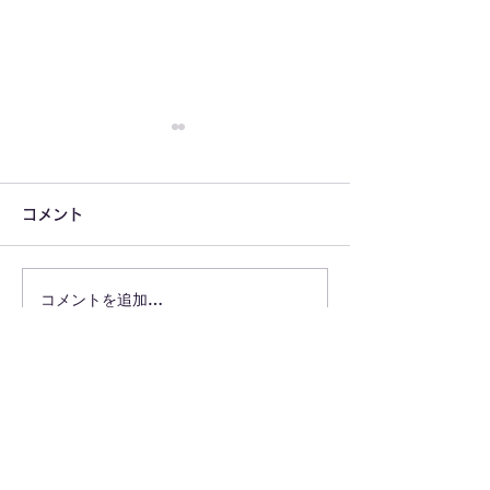
コメント
コメントを追加…
そこがネックで提案でき
業界を勝手に代
ていないなら、もったい
理戦争
ない！
株式会社JOUROは、"ほっとけない"を起点に人や地域の可能性を
事業へ変えるソーシャルビジネスカンパニーです