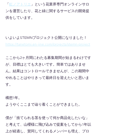
「
虹ノアトリエ
」という花業界専門オンラインサロ
ンを運営したり、花と緑に関するサービスの開発提
供をしています。
いよいよSTEMNプロジェクト公開になりました！
https://tanetomi.en-jine.com/projects/stemn-project
ここから2ヶ月間にわたる募集期間が始まるわけです
が、目標はとても大きいです。簡単ではありませ
ん。結果はコントロールできませんが、この期間中
やれることはやりきって最終日を迎えたいと思いま
す。
構想1年。
ようやくここまで辿り着くことができました。
僕が「捨てられる茎を使って何か商品化したいな」
と考えて、山櫻様に飛び込みで提案をしてから1年以
上が経過し、賛同してくれるメンバーも増え、プロ