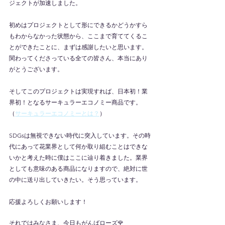
ジェクトが加速しました。
初めはプロジェクトとして形にできるかどうかすら
もわからなかった状態から、ここまで育ててくるこ
とができたことに、まずは感謝したいと思います。
関わってくださっている全ての皆さん、本当にあり
がとうございます。
そしてこのプロジェクトは実現すれば、日本初！業
界初！となるサーキュラーエコノミー商品です。
（
サーキュラーエコノミーとは？
）
SDGsは無視できない時代に突入しています。その時
代にあって花業界として何か取り組むことはできな
いかと考えた時に僕はここに辿り着きました。業界
としても意味のある商品になりますので、絶対に世
の中に送り出していきたい。そう思っています。
応援よろしくお願いします！
それではみなさま、今日もがんばローズ🌹